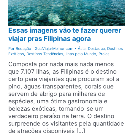
Essas imagens vão te fazer querer
viajar pras Filipinas agora
Por
Redação | GuiaViajarMelhor.com
•
Ásia
,
Destaque
,
Destinos
Exóticos
,
Destinos Tendências
,
Ilhas pelo Mundo
,
Praias
Composta por nada mais nada menos
que 7.107 ilhas, as Filipinas é o destino
certo para viajantes que procuram sol a
pino, águas transparentes, corais que
servem de abrigo para milhares de
espécies, uma ótima gastronomia e
belezas exóticas, tornando-se um
verdadeiro paraíso na terra. O destino
surpreende os visitantes pela quantidade
de atrações disponíveis […]