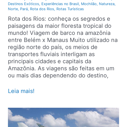
Destinos Exóticos
,
Experiências no Brasil
,
Mochilão
,
Natureza
,
Norte
,
Pará
,
Rota dos Rios
,
Rotas Turísticas
Rota dos Rios: conheça os segredos e
paisagens da maior floresta tropical do
mundo! Viagem de barco na amazônia
entre Belém x Manaus Muito utilizado na
região norte do país, os meios de
transportes fluviais interligam as
principais cidades e capitais da
Amazônia. As viagens são feitas em um
ou mais dias dependendo do destino,
Rota
Leia mais!
dos
Rios:
viagem
de
barco