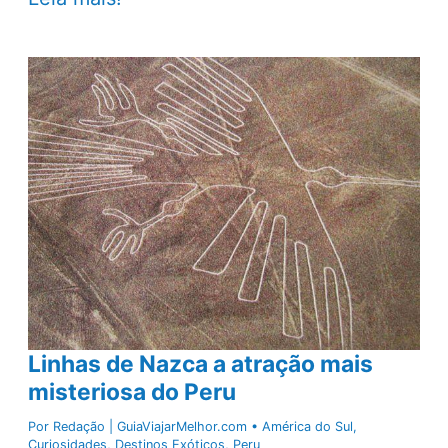
de
água
doce
encantam
turistas
na
região
norte
Linhas de Nazca a atração mais
misteriosa do Peru
Por
Redação | GuiaViajarMelhor.com
•
América do Sul
,
Curiosidades
,
Destinos Exóticos
,
Peru