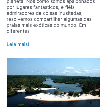
planeta. Nós como somos apaixonados
por lugares fantásticos, e fiéis
admiradores de coisas inusitadas,
resolvemos compartilhar algumas das
praias mais exóticas do mundo. Em
diferentes
Conheça
Leia mais!
algumas
das
praias
mais
exóticas
do
mundo