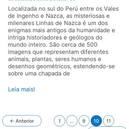
Localizada no sul do Perú entre os Vales
de Ingenho e Nazca, as misteriosas e
milenares Linhas de Nazca é um dos
enigmas mais antigos da humanidade e
intriga historiadores e geólogos do
mundo inteiro. São cerca de 500
imagens que representam diferentes
animais, plantas, seres humanos e
desenhos geométricos, estendendo-se
sobre uma chapada de
Linhas
Leia mais!
de
Nazca
a
atração
Paginação
←
Anterior
1
…
9
10
11
mais
de