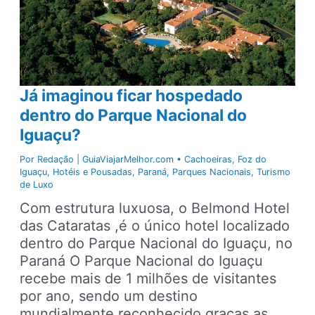
Já imaginou ficar hospedado
dentro do Parque Nacional do
Iguaçu?
Por
Redação | GuiaViajarMelhor.com
•
Cachoeiras
,
Foz do
Iguaçu
,
Hotéis e Pousadas
,
Paraná
,
Parques Nacionais
,
Turismo
de Luxo
Com estrutura luxuosa, o Belmond Hotel
das Cataratas ,é o único hotel localizado
dentro do Parque Nacional do Iguaçu, no
Paraná O Parque Nacional do Iguaçu
recebe mais de 1 milhões de visitantes
por ano, sendo um destino
mundialmente reconhecido graças as