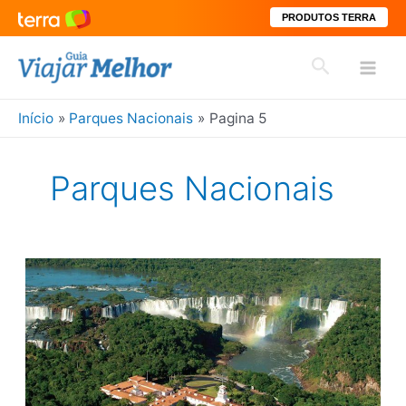
PRODUTOS TERRA
Ir
Pesquisar
para
Mai
o
conteúdo
Início
Parques Nacionais
Pagina 5
Men
Parques Nacionais