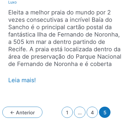
Luxo
Eleita a melhor praia do mundo por 2
vezes consecutivas a incrível Baía do
Sancho é o principal cartão postal da
fantástica Ilha de Fernando de Noronha,
a 505 km mar a dentro partindo de
Recife. A praia está localizada dentro da
área de preservação do Parque Nacional
de Fernando de Noronha e é coberta
Baía
Leia mais!
do
Sancho,
a
praia
Paginação
←
Anterior
1
…
4
5
mais
de
bonita
post
do