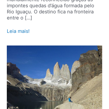
impontes quedas d’água formada pelo
Rio Iguaçu. O destino fica na fronteira
entre o […]
Já
Leia mais!
imaginou
ficar
hospedado
dentro
do
Parque
Nacional
do
Iguaçu?