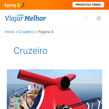
PRODUTOS TERRA
Ir
Pesquisar
para
Mai
o
conteúdo
Início
Cruzeiro
Pagina 4
Men
Cruzeiro