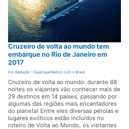
de
8
meses
passando
por
59
países
Cruzeiro de volta ao mundo tem
embarque no Rio de Janeiro em
2017
Por
Redação | GuiaViajarMelhor.com
•
Brasil
Cruzeiro de volta ao mundo: durante 88
noites os viajantes vão conhecer mais de
29 destinos em 14 países, passando por
algumas das regiões mais encantadores
do planeta! Entre eles diversas pérolas e
lugares exóticos estão incluídos no
roteiro de Volta ao Mundo, os visitantes