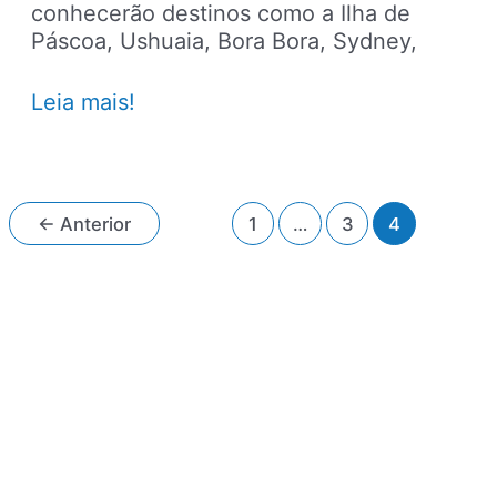
conhecerão destinos como a Ilha de
Páscoa, Ushuaia, Bora Bora, Sydney,
Cruzeiro
Leia mais!
de
volta
ao
mundo
Paginação
←
Anterior
1
…
3
4
tem
de
embarque
post
no
Rio
de
Janeiro
em
2017