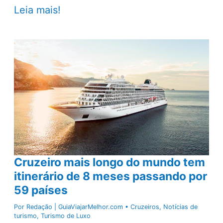
Adrenalina
Leia mais!
em
alto
mar:
conheça
o
primeiro
navio
do
mundo
com
montanha-
russa
Cruzeiro mais longo do mundo tem
a
itinerário de 8 meses passando por
bordo
59 países
Por
Redação | GuiaViajarMelhor.com
•
Cruzeiros
,
Notícias de
turismo
,
Turismo de Luxo