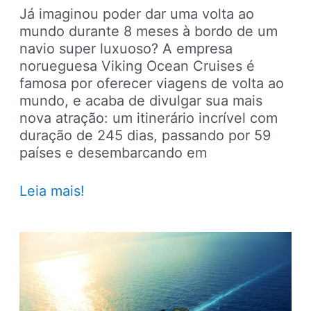
Já imaginou poder dar uma volta ao
mundo durante 8 meses à bordo de um
navio super luxuoso? A empresa
norueguesa Viking Ocean Cruises é
famosa por oferecer viagens de volta ao
mundo, e acaba de divulgar sua mais
nova atração: um itinerário incrível com
duração de 245 dias, passando por 59
países e desembarcando em
Cruzeiro
Leia mais!
mais
longo
do
mundo
tem
itinerário