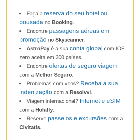
reserva do seu hotel ou
Faça a
pousada
no
Booking
.
passagens aéreas em
Encontre
promoção
no
Skyscanner
.
conta global
AstroPay
é a sua
com IOF
zero aceita em 200 países.
ofertas de seguro viagem
Encontre
com a
Melhor Seguro
.
Receba a sua
Problemas com voos?
indenização
com a
Resolvvi
.
Internet e eSIM
Viagem internacional?
com a
Holafly
.
passeios e excursões
Reserve
com a
Civitatis
.