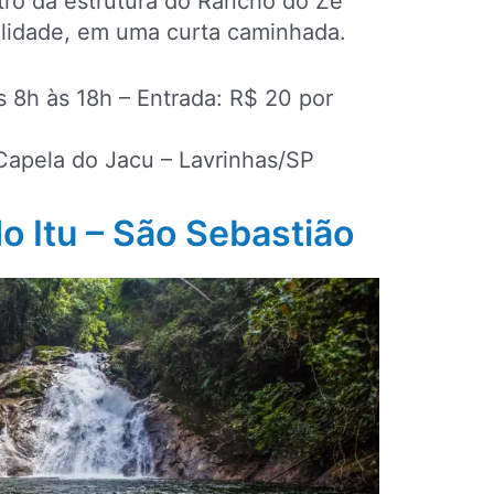
ntro da estrutura do Rancho do Zé
ilidade, em uma curta caminhada.
s 8h às 18h – Entrada: R$ 20 por
 Capela do Jacu – Lavrinhas/SP
o Itu – São Sebastião