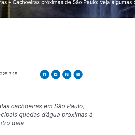
ras
Cachoeiras próximas de São Paulo: veja algumas d
025 3:15
las cachoeiras em São Paulo,
ncipais quedas d’água próximas à
ntro dela