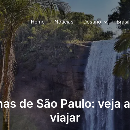
Home
Notícias
Destino
Brasil
as de São Paulo: veja 
viajar