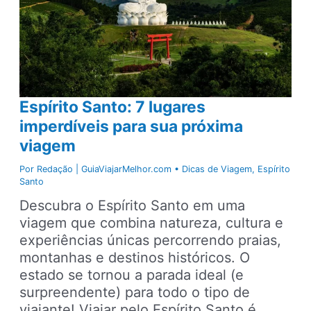
viajar
perto
de
São
Paulo
Espírito Santo: 7 lugares
imperdíveis para sua próxima
viagem
Por
Redação | GuiaViajarMelhor.com
•
Dicas de Viagem
,
Espírito
Santo
Descubra o Espírito Santo em uma
viagem que combina natureza, cultura e
experiências únicas percorrendo praias,
montanhas e destinos históricos. O
estado se tornou a parada ideal (e
surpreendente) para todo o tipo de
viajante! Viajar pelo Espírito Santo é