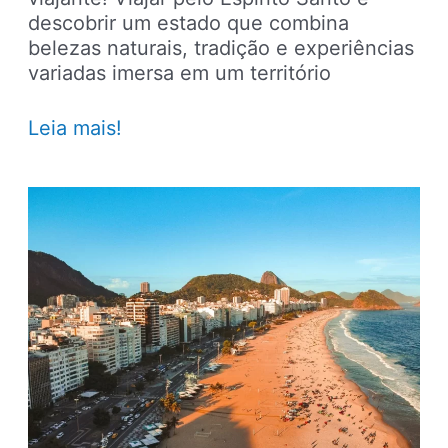
descobrir um estado que combina
belezas naturais, tradição e experiências
variadas imersa em um território
Espírito
Leia mais!
Santo:
7
lugares
imperdíveis
para
sua
próxima
viagem