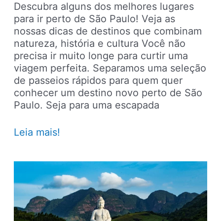
Descubra alguns dos melhores lugares
para ir perto de São Paulo! Veja as
nossas dicas de destinos que combinam
natureza, história e cultura Você não
precisa ir muito longe para curtir uma
viagem perfeita. Separamos uma seleção
de passeios rápidos para quem quer
conhecer um destino novo perto de São
Paulo. Seja para uma escapada
O
Leia mais!
que
fazer
em
SP:
20
lugares
para