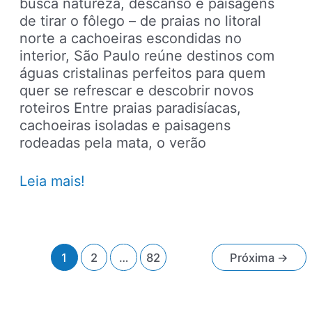
busca natureza, descanso e paisagens
de tirar o fôlego – de praias no litoral
norte a cachoeiras escondidas no
interior, São Paulo reúne destinos com
águas cristalinas perfeitos para quem
quer se refrescar e descobrir novos
roteiros Entre praias paradisíacas,
cachoeiras isoladas e paisagens
rodeadas pela mata, o verão
10
Leia mais!
lugares
com
águas
cristalinas
Paginação
1
2
…
82
Próxima
→
para
de
conhecer
post
em