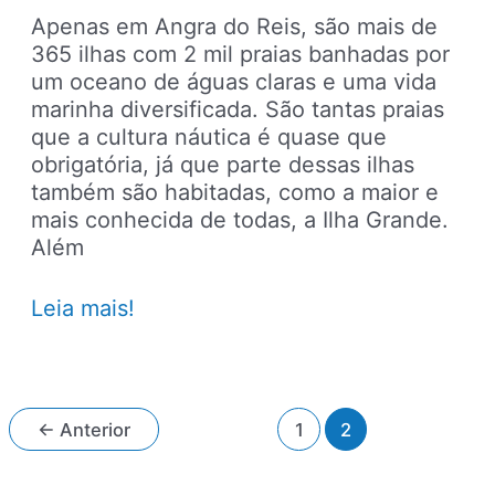
Apenas em Angra do Reis, são mais de
365 ilhas com 2 mil praias banhadas por
um oceano de águas claras e uma vida
marinha diversificada. São tantas praias
que a cultura náutica é quase que
obrigatória, já que parte dessas ilhas
também são habitadas, como a maior e
mais conhecida de todas, a Ilha Grande.
Além
Viaje
Leia mais!
para
Angra
dos
Reis
Paginação
←
Anterior
1
2
e
de
aproveite
post