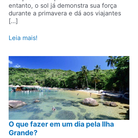
entanto, o sol já demonstra sua força
durante a primavera e dá aos viajantes
[…]
7
Leia mais!
passeios
de
barco
para
fazer
em
Angra
dos
Reis
O que fazer em um dia pela Ilha
Grande?