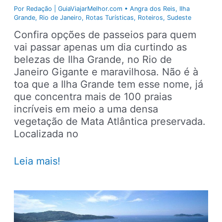
Por
Redação | GuiaViajarMelhor.com
•
Angra dos Reis
,
Ilha
Grande
,
Rio de Janeiro
,
Rotas Turísticas
,
Roteiros
,
Sudeste
Confira opções de passeios para quem
vai passar apenas um dia curtindo as
belezas de Ilha Grande, no Rio de
Janeiro Gigante e maravilhosa. Não é à
toa que a Ilha Grande tem esse nome, já
que concentra mais de 100 praias
incríveis em meio a uma densa
vegetação de Mata Atlântica preservada.
Localizada no
O
Leia mais!
que
fazer
em
um