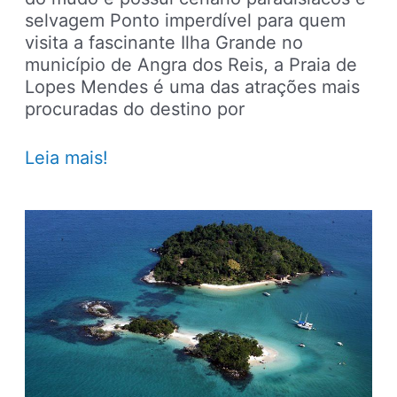
selvagem Ponto imperdível para quem
visita a fascinante Ilha Grande no
município de Angra dos Reis, a Praia de
Lopes Mendes é uma das atrações mais
procuradas do destino por
Paradisíaca,
Leia mais!
Praia
de
Lopes
Mendes
atrai
turistas
na
Ilha
Grande