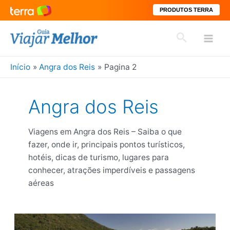
PRODUTOS TERRA
Ir
Pesquisar
para
Mai
o
conteúdo
Início
Angra dos Reis
Pagina 2
Men
Angra dos Reis
Viagens em Angra dos Reis – Saiba o que
fazer, onde ir, principais pontos turísticos,
hotéis, dicas de turismo, lugares para
conhecer, atrações imperdíveis e passagens
aéreas