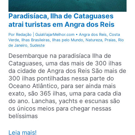
Paradisíaca, Ilha de Cataguases
atrai turistas em Angra dos Reis
Por
Redação | GuiaViajarMelhor.com
•
Angra dos Reis
,
Costa
Verde
,
Ilhas Brasileiras
,
Ilhas pelo Mundo
,
Natureza
,
Praias
,
Rio
de Janeiro
,
Sudeste
Desembarque na paradisíaca Ilha de
Cataguases, uma das mais de 300 ilhas
da cidade de Angra dos Reis São mais de
300 ilhas pontilhadas nessa parte do
Oceano Atlântico, para ser ainda mais
exato, são 365 ilhas, uma para cada dia
do ano. Lanchas, yachts e escunas são
os únicos meios para chegar nessas
belíssimas
Paradisíaca,
Leia mais!