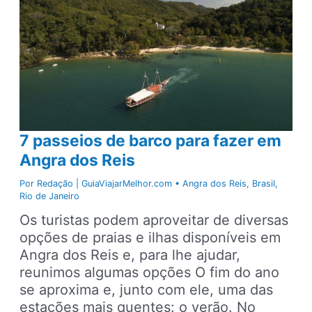
7 passeios de barco para fazer em
Angra dos Reis
Por
Redação | GuiaViajarMelhor.com
•
Angra dos Reis
,
Brasil
,
Rio de Janeiro
Os turistas podem aproveitar de diversas
opções de praias e ilhas disponíveis em
Angra dos Reis e, para lhe ajudar,
reunimos algumas opções O fim do ano
se aproxima e, junto com ele, uma das
estações mais quentes: o verão. No