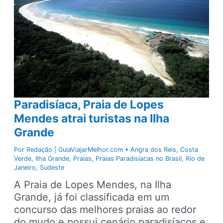
dia
pela
Ilha
Grande?
Paradisíaca, Praia de Lopes
Mendes atrai turistas na Ilha
Grande
Por
Redação | GuiaViajarMelhor.com
•
Angra dos Reis
,
Costa
Verde
,
Ilha Grande
,
Praias
,
Praias Paradisíacas no Brasil
,
Rio de
Janeiro
,
Sudeste
A Praia de Lopes Mendes, na Ilha
Grande, já foi classificada em um
concurso das melhores praias ao redor
do mudo e possui cenário paradisíacos e