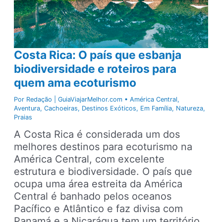
Costa Rica: O país que esbanja
biodiversidade e roteiros para
quem ama ecoturismo
Por
Redação | GuiaViajarMelhor.com
•
América Central
,
Aventura
,
Cachoeiras
,
Destinos Exóticos
,
Em Família
,
Natureza
,
Praias
A Costa Rica é considerada um dos
melhores destinos para ecoturismo na
América Central, com excelente
estrutura e biodiversidade. O país que
ocupa uma área estreita da América
Central é banhado pelos oceanos
Pacífico e Atlântico e faz divisa com
Panamá e a Nicarágua tem um território