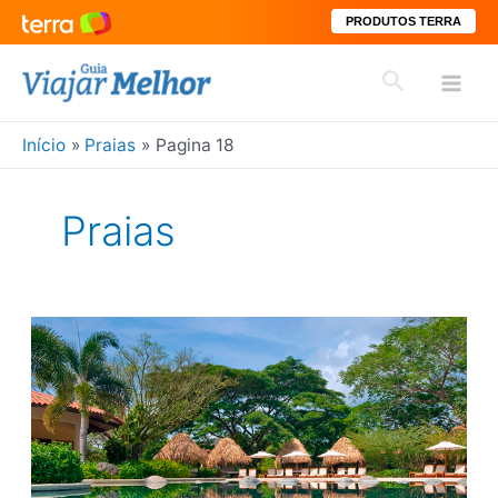
PRODUTOS TERRA
Ir
Pesquisar
para
Mai
o
conteúdo
Início
Praias
Pagina 18
Men
Praias