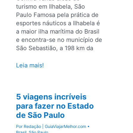
turismo em Ilhabela, São
Paulo Famosa pela prática de
esportes náuticos a Ilhabela é
a maior ilha marítima do Brasil
e encontra-se no município de
São Sebastião, a 198 km da
Dicas
Leia mais!
de
turismo
em
5 viagens incríveis
Ilhabela,
para fazer no Estado
São
de São Paulo
Paulo
Por
Redação | GuiaViajarMelhor.com
•
Brasil
,
São Paulo