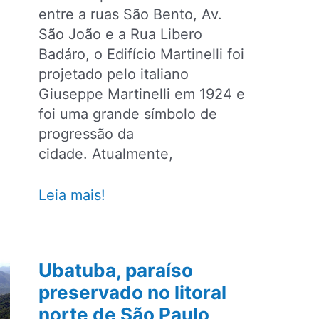
entre a ruas São Bento, Av.
São João e a Rua Libero
Badáro, o Edifício Martinelli foi
projetado pelo italiano
Giuseppe Martinelli em 1924 e
foi uma grande símbolo de
progressão da
cidade. Atualmente,
Visita
Leia mais!
guiada
no
terraço
Ubatuba, paraíso
do
preservado no litoral
Edifício
norte de São Paulo
Martinelli