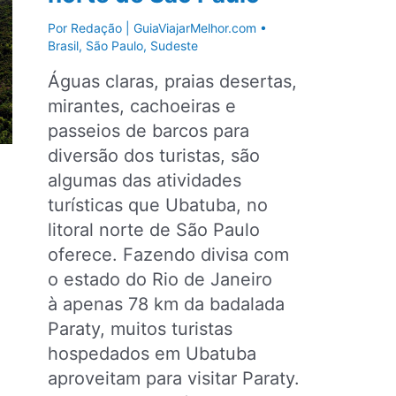
em
Por
Redação | GuiaViajarMelhor.com
•
São
Brasil
,
São Paulo
,
Sudeste
Paulo
Águas claras, praias desertas,
mirantes, cachoeiras e
passeios de barcos para
diversão dos turistas, são
algumas das atividades
turísticas que Ubatuba, no
litoral norte de São Paulo
oferece. Fazendo divisa com
o estado do Rio de Janeiro
à apenas 78 km da badalada
Paraty, muitos turistas
hospedados em Ubatuba
aproveitam para visitar Paraty.