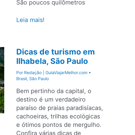
São poucos quilômetros
Ubatuba,
Leia mais!
paraíso
preservado
no
Dicas de turismo em
litoral
Ilhabela, São Paulo
norte
de
Por
Redação | GuiaViajarMelhor.com
•
São
Brasil
,
São Paulo
Paulo
Bem pertinho da capital, o
destino é um verdadeiro
paraíso de praias paradisíacas,
cachoeiras, trilhas ecológicas
e ótimos pontos de mergulho.
Confira várias dicas de