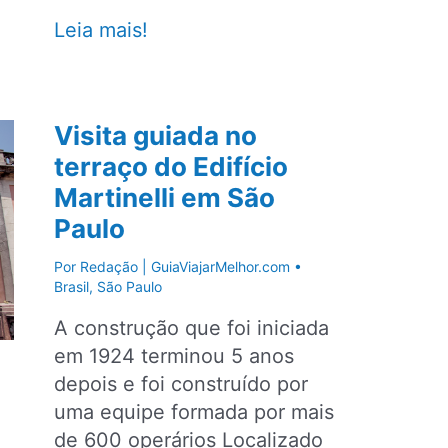
Conhecendo
Leia mais!
a
Liberdade,
o
Visita guiada no
bairro
terraço do Edifício
japonês
Martinelli em São
de
São
Paulo
Paulo
Por
Redação | GuiaViajarMelhor.com
•
Brasil
,
São Paulo
A construção que foi iniciada
em 1924 terminou 5 anos
depois e foi construído por
uma equipe formada por mais
de 600 operários Localizado