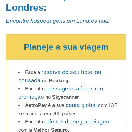
Londres:
Encontre hospedagens em Londres aqui.
Planeje a sua viagem
reserva do seu hotel ou
Faça a
pousada
no
Booking
.
passagens aéreas em
Encontre
promoção
no
Skyscanner
.
conta global
AstroPay
é a sua
com IOF
zero aceita em 200 países.
ofertas de seguro viagem
Encontre
com a
Melhor Seguro
.