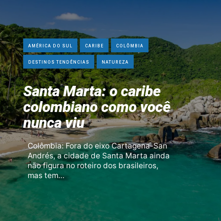
AMÉRICA DO SUL
CARIBE
COLÔMBIA
DESTINOS TENDÊNCIAS
NATUREZA
Santa Marta: o caribe
colombiano como você
nunca viu
Colômbia: Fora do eixo Cartagena-San
Andrés, a cidade de Santa Marta ainda
não figura no roteiro dos brasileiros,
mas tem…