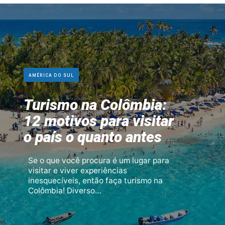
AMÉRICA DO SUL
Turismo na Colômbia:
12 motivos para visitar
o país o quanto antes
Se o que você procura é um lugar para
visitar e viver experiências
inesquecíveis, então faça turismo na
Colômbia! Diverso…