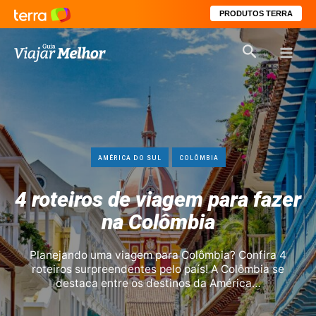
PRODUTOS TERRA
Ir
Pesquisar
para
Mai
o
conteúdo
Men
AMÉRICA DO SUL
COLÔMBIA
4 roteiros de viagem para fazer
na Colômbia
Planejando uma viagem para Colômbia? Confira 4
roteiros surpreendentes pelo país! A Colômbia se
destaca entre os destinos da América…