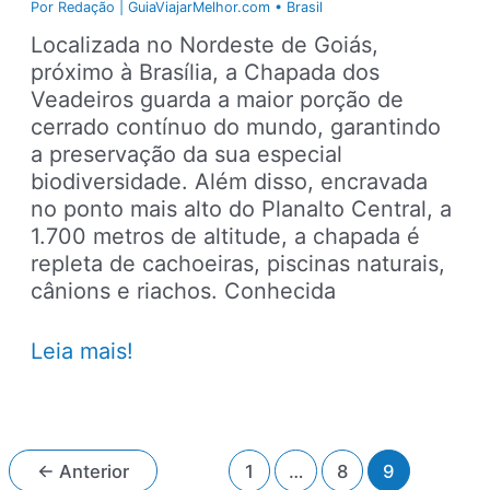
Por
Redação | GuiaViajarMelhor.com
•
Brasil
Localizada no Nordeste de Goiás,
próximo à Brasília, a Chapada dos
Veadeiros guarda a maior porção de
cerrado contínuo do mundo, garantindo
a preservação da sua especial
biodiversidade. Além disso, encravada
no ponto mais alto do Planalto Central, a
1.700 metros de altitude, a chapada é
repleta de cachoeiras, piscinas naturais,
cânions e riachos. Conhecida
Chapada
Leia mais!
dos
Veadeiros:
como
chegar,
Paginação
←
Anterior
1
…
8
9
quando
de