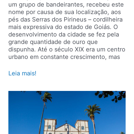
um grupo de bandeirantes, recebeu este
nome por causa de sua localização, aos
pés das Serras dos Pirineus – cordilheira
mais expressiva do estado de Goiás. O
desenvolvimento da cidade se fez pela
grande quantidade de ouro que
dispunha. Até o século XIX era um centro
urbano em constante crescimento, mas
O
Leia mais!
que
fazer
em
Pirenópolis
–
Goiás