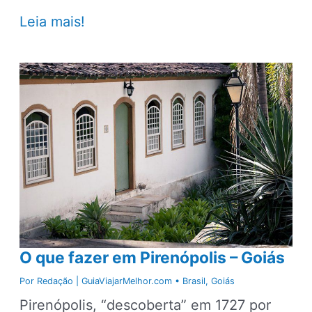
Vale
Leia mais!
da
Lua,
encantos
e
mistérios
na
Chapada
dos
Veadeiros
O que fazer em Pirenópolis – Goiás
Por
Redação | GuiaViajarMelhor.com
•
Brasil
,
Goiás
Pirenópolis, “descoberta” em 1727 por