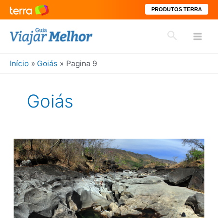
PRODUTOS TERRA
Ir
Pesquisar
para
Mai
o
conteúdo
Início
Goiás
Pagina 9
Men
Goiás