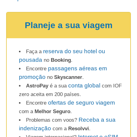
Planeje a sua viagem
reserva do seu hotel ou
Faça a
pousada
no
Booking
.
passagens aéreas em
Encontre
promoção
no
Skyscanner
.
conta global
AstroPay
é a sua
com IOF
zero aceita em 200 países.
ofertas de seguro viagem
Encontre
com a
Melhor Seguro
.
Receba a sua
Problemas com voos?
indenização
com a
Resolvvi
.
Internet e eSIM