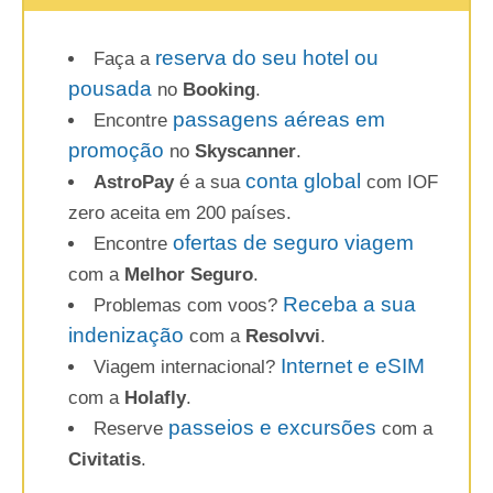
reserva do seu hotel ou
Faça a
pousada
no
Booking
.
passagens aéreas em
Encontre
promoção
no
Skyscanner
.
conta global
AstroPay
é a sua
com IOF
zero aceita em 200 países.
ofertas de seguro viagem
Encontre
com a
Melhor Seguro
.
Receba a sua
Problemas com voos?
indenização
com a
Resolvvi
.
Internet e eSIM
Viagem internacional?
com a
Holafly
.
passeios e excursões
Reserve
com a
Civitatis
.