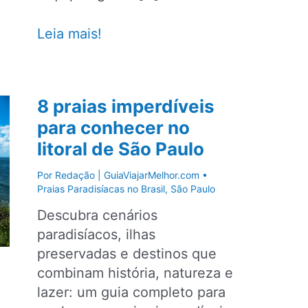
Morro
Leia mais!
de
São
Paulo:
8 praias imperdíveis
guia
para conhecer no
de
litoral de São Paulo
praias,
como
Por
Redação | GuiaViajarMelhor.com
•
chegar
Praias Paradisíacas no Brasil
,
São Paulo
na
Descubra cenários
ilha
paradisíacos, ilhas
e
preservadas e destinos que
mais
combinam história, natureza e
lazer: um guia completo para