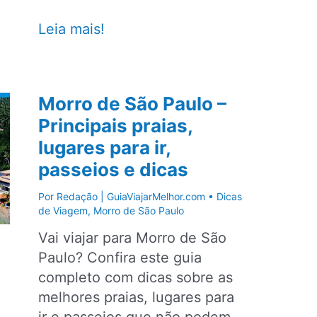
20
Leia mais!
praias
para
conhecer
Morro de São Paulo –
entre
Principais praias,
São
lugares para ir,
Paulo
e
passeios e dicas
Rio
Por
Redação | GuiaViajarMelhor.com
•
Dicas
de
de Viagem
,
Morro de São Paulo
Janeiro
Vai viajar para Morro de São
Paulo? Confira este guia
completo com dicas sobre as
melhores praias, lugares para