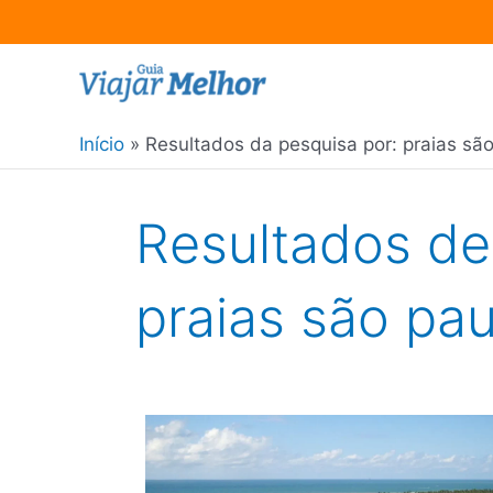
Ir
para
o
Início
Resultados da pesquisa por: praias sã
conteúdo
Resultados de
praias são pau