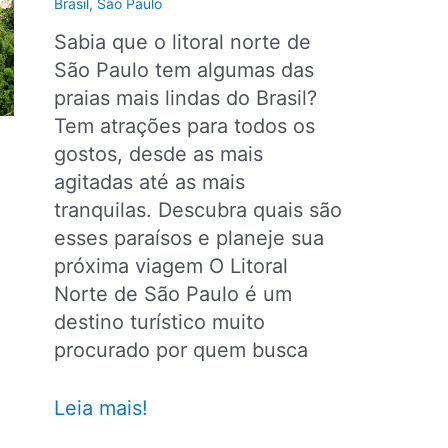
para
Brasil
,
São Paulo
ir,
Sabia que o litoral norte de
passeios
São Paulo tem algumas das
e
praias mais lindas do Brasil?
dicas
Tem atrações para todos os
gostos, desde as mais
agitadas até as mais
tranquilas. Descubra quais são
esses paraísos e planeje sua
próxima viagem O Litoral
Norte de São Paulo é um
destino turístico muito
procurado por quem busca
Quais
Leia mais!
são