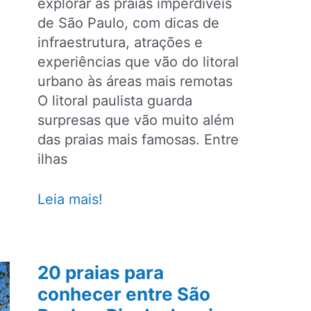
explorar as praias imperdíveis
de São Paulo, com dicas de
infraestrutura, atrações e
experiências que vão do litoral
urbano às áreas mais remotas
O litoral paulista guarda
surpresas que vão muito além
das praias mais famosas. Entre
ilhas
8
Leia mais!
praias
imperdíveis
para
20 praias para
conhecer
conhecer entre São
no