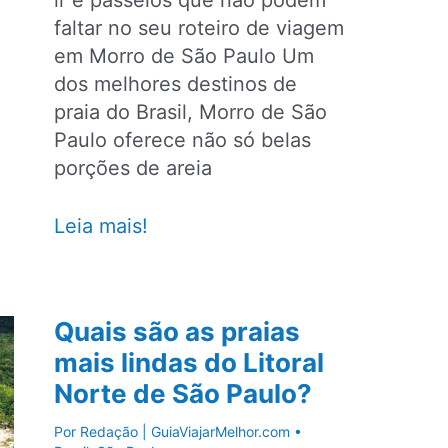
ir e passeios que não podem
faltar no seu roteiro de viagem
em Morro de São Paulo Um
dos melhores destinos de
praia do Brasil, Morro de São
Paulo oferece não só belas
porções de areia
Morro
Leia mais!
de
São
Paulo
Quais são as praias
–
mais lindas do Litoral
Principais
Norte de São Paulo?
praias,
lugares
Por
Redação | GuiaViajarMelhor.com
•