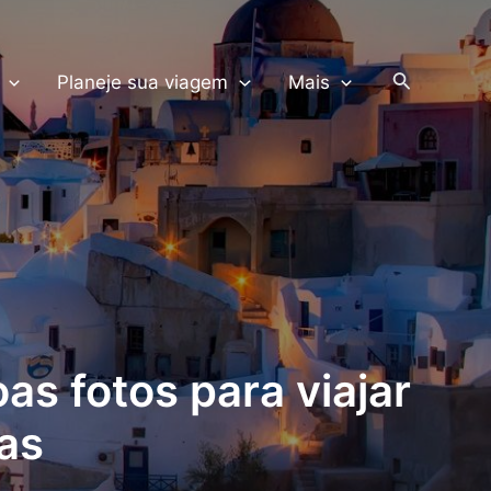
PRODUTOS TERRA
Pesquisar
Planeje sua viagem
Mais
as fotos para viajar
gas