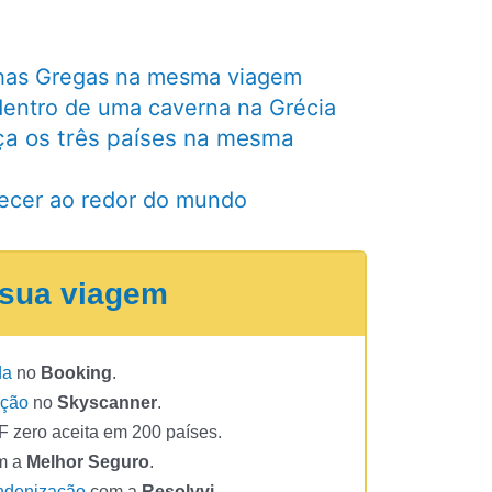
Ilhas Gregas na mesma viagem
 dentro de uma caverna na Grécia
eça os três países na mesma
hecer ao redor do mundo
 sua viagem
da
no
Booking
.
oção
no
Skyscanner
.
 zero aceita em 200 países.
m a
Melhor Seguro
.
ndenização
com a
Resolvvi
.