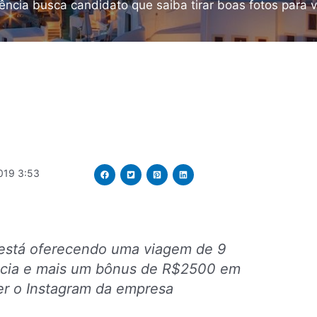
ência busca candidato que saiba tirar boas fotos para vi
019 3:53
 está oferecendo uma viagem de 9
écia e mais um bônus de R$2500 em
er o Instagram da empresa