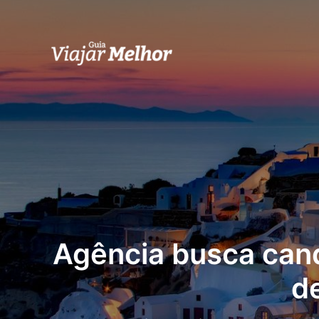
Ir
para
o
conteúdo
Agência busca candi
de