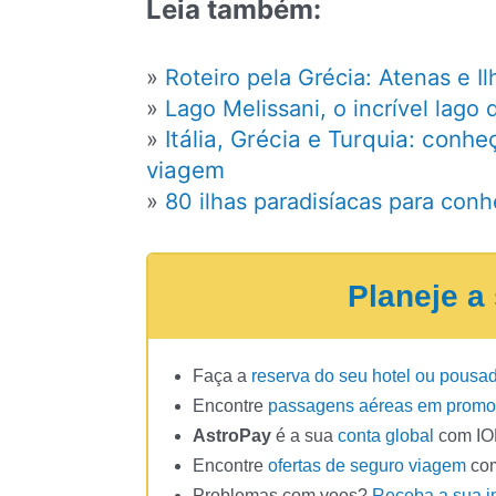
Leia também:
»
Roteiro pela Grécia: Atenas e 
»
Lago Melissani, o incrível lago
Itália, Grécia e Turquia: conh
»
viagem
»
80 ilhas paradisíacas para con
Planeje a
Faça a
reserva do seu hotel ou pousa
Encontre
passagens aéreas em prom
AstroPay
é a sua
conta global
com IOF
Encontre
ofertas de seguro viagem
co
Problemas com voos?
Receba a sua i