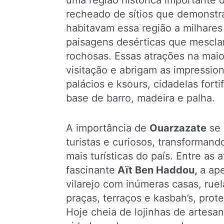
uma região histórica importante
recheado de sítios que demonst
habitavam essa região a milhares
paisagens desérticas que mescla
rochosas. Essas atrações na maio
visitação e abrigam as impressio
palácios e ksours, cidadelas forti
base de barro, madeira e palha.
A importância de
Ouarzazate
se 
turistas e curiosos, transforman
mais turísticas do país. Entre as 
fascinante
Aït Ben Haddou,
a ap
vilarejo com inúmeras casas, ruel
praças, terraços e kasbah’s, prot
Hoje cheia de lojinhas de artesan