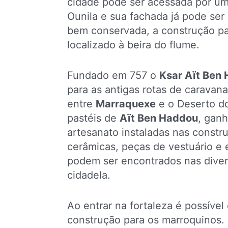
cidade pode ser acessada por um
Ounila e sua fachada já pode se
bem conservada, a construção pa
localizado à beira do flume.
Fundado em 757 o
Ksar Aït Ben
para as antigas rotas de carava
entre
Marraquexe
e o Deserto do
pastéis de
Aït Ben Haddou
, gan
artesanato instaladas nas constr
cerâmicas, peças de vestuário e e
podem ser encontrados nas diver
cidadela.
Ao entrar na fortaleza é possível
construção para os marroquinos.