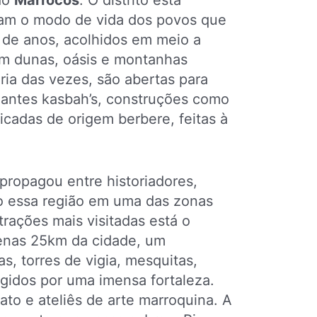
 do
Marrocos
. O distrito está
ram o modo de vida dos povos que
 de anos, acolhidos em meio a
m dunas, oásis e montanhas
ria das vezes, são abertas para
nantes kasbah’s, construções como
ficadas de origem berbere, feitas à
propagou entre historiadores,
do essa região em uma das zonas
atrações mais visitadas está o
enas 25km da cidade, um
as, torres de vigia, mesquitas,
egidos por uma imensa fortaleza.
ato e ateliês de arte marroquina. A