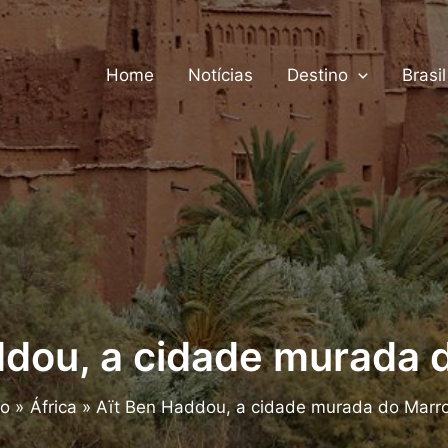
Home
Notícias
Destino
Brasil
ddou, a cidade murada 
io
África
Aït Ben Haddou, a cidade murada do Marr