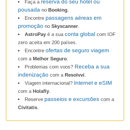
reserva do seu hotel ou
Faça a
pousada
no
Booking
.
passagens aéreas em
Encontre
promoção
no
Skyscanner
.
conta global
AstroPay
é a sua
com IOF
zero aceita em 200 países.
ofertas de seguro viagem
Encontre
com a
Melhor Seguro
.
Receba a sua
Problemas com voos?
indenização
com a
Resolvvi
.
Internet e eSIM
Viagem internacional?
com a
Holafly
.
passeios e excursões
Reserve
com a
Civitatis
.