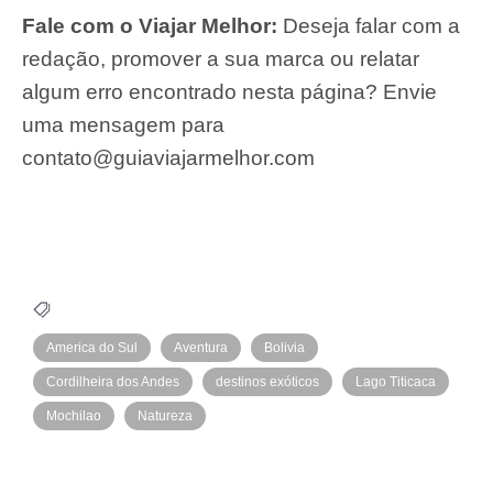
Fale com o Viajar Melhor:
Deseja falar com a
redação, promover a sua marca ou relatar
algum erro encontrado nesta página? Envie
uma mensagem para
contato@guiaviajarmelhor.com
America do Sul
Aventura
Bolivia
Cordilheira dos Andes
destinos exóticos
Lago Titicaca
Mochilao
Natureza