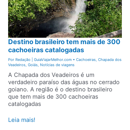
Destino brasileiro tem mais de 300
cachoeiras catalogadas
Por
Redação | GuiaViajarMelhor.com
•
Cachoeiras
,
Chapada dos
Veadeiros
,
Goiás
,
Notícias de viagens
A Chapada dos Veadeiros é um
verdadeiro paraíso das águas no cerrado
goiano. A região é o destino brasileiro
que tem mais de 300 cachoeiras
catalogadas
Destino
Leia mais!
brasileiro