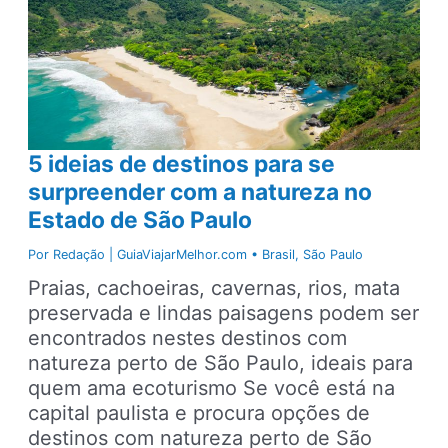
cachoeira
para
quem
quer
relaxar
5 ideias de destinos para se
surpreender com a natureza no
Estado de São Paulo
Por
Redação | GuiaViajarMelhor.com
•
Brasil
,
São Paulo
Praias, cachoeiras, cavernas, rios, mata
preservada e lindas paisagens podem ser
encontrados nestes destinos com
natureza perto de São Paulo, ideais para
quem ama ecoturismo Se você está na
capital paulista e procura opções de
destinos com natureza perto de São