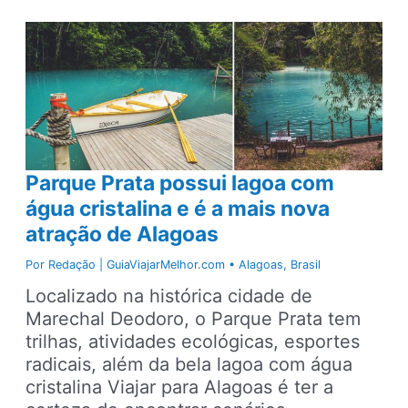
tem
mais
de
300
cachoeiras
catalogadas
Parque Prata possui lagoa com
água cristalina e é a mais nova
atração de Alagoas
Por
Redação | GuiaViajarMelhor.com
•
Alagoas
,
Brasil
Localizado na histórica cidade de
Marechal Deodoro, o Parque Prata tem
trilhas, atividades ecológicas, esportes
radicais, além da bela lagoa com água
cristalina Viajar para Alagoas é ter a