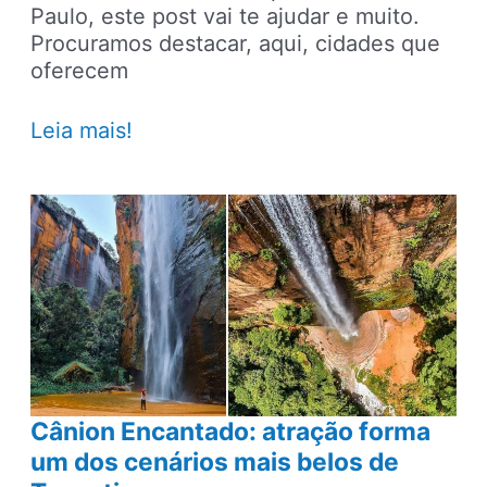
Paulo, este post vai te ajudar e muito.
Procuramos destacar, aqui, cidades que
oferecem
5
Leia mais!
ideias
de
destinos
para
se
surpreender
com
a
natureza
no
Estado
Cânion Encantado: atração forma
de
um dos cenários mais belos de
São