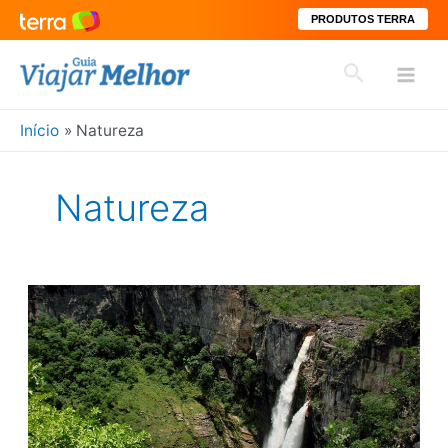
PRODUTOS TERRA
Ir
Pesquisar
para
Mai
o
conteúdo
Início
Natureza
Men
Natureza