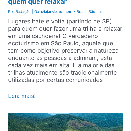
quem quer relaxar
de
Alagoas
Por
Redação | GuiaViajarMelhor.com
•
Brasil
,
São Luís
Lugares bate e volta (partindo de SP)
para quem quer fazer uma trilha e relaxar
em uma cachoeira! O verdadeiro
ecoturismo em São Paulo, aquele que
tem como objetivo preservar a natureza
enquanto as pessoas a admiram, está
cada vez mais em alta. E a maioria das
trilhas atualmente são tradicionalmente
utilizadas por certas comunidades
8
Leia mais!
trilhas
em
SP
com