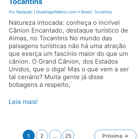
Tocantins
Paulo
Por
Redação | GuiaViajarMelhor.com
•
Brasil
,
Tocantins
Natureza intocada: conheça o incrível
Cânion Encantado, destaque turístico de
Almas, no Tocantins No mundo das
paisagens turísticas não há uma atração
que exerça um fascínio maior do que um
cânion. O Grand Cânion, dos Estados
Unidos, que o diga! Mas o que vem a ser
tal cenário? Muita gente já disse
bobagens a respeito,
Cânion
Leia mais!
Encantado:
atração
forma
um
Paginação
1
2
…
25
Próxima
→