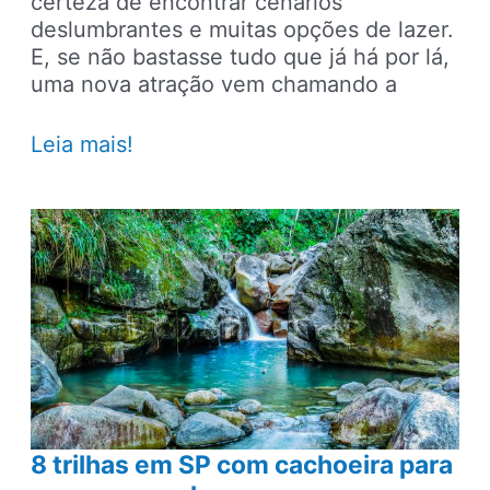
certeza de encontrar cenários
deslumbrantes e muitas opções de lazer.
E, se não bastasse tudo que já há por lá,
uma nova atração vem chamando a
Parque
Leia mais!
Prata
possui
lagoa
com
água
cristalina
e
é
a
mais
nova
8 trilhas em SP com cachoeira para
atração