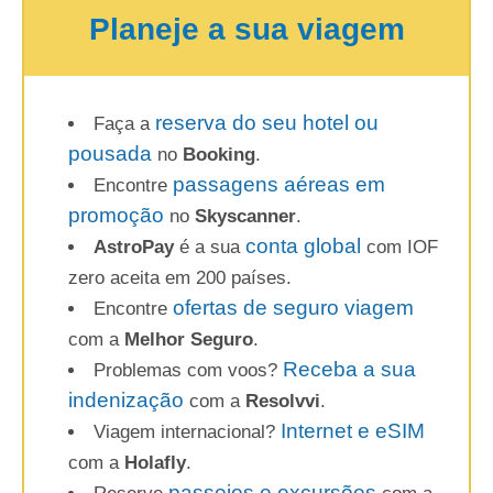
Planeje a sua viagem
reserva do seu hotel ou
Faça a
pousada
no
Booking
.
passagens aéreas em
Encontre
promoção
no
Skyscanner
.
conta global
AstroPay
é a sua
com IOF
zero aceita em 200 países.
ofertas de seguro viagem
Encontre
com a
Melhor Seguro
.
Receba a sua
Problemas com voos?
indenização
com a
Resolvvi
.
Internet e eSIM
Viagem internacional?
com a
Holafly
.
passeios e excursões