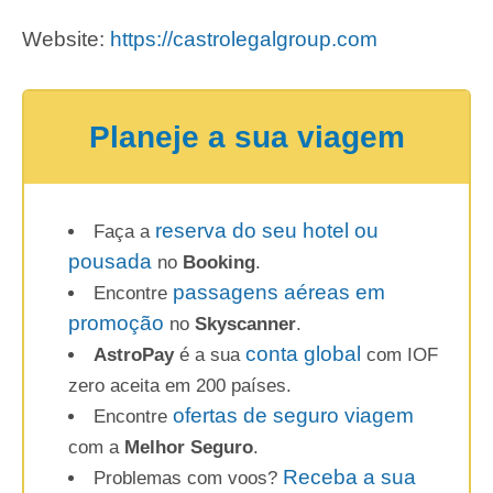
Website:
https://castrolegalgroup.com
Planeje a sua viagem
reserva do seu hotel ou
Faça a
pousada
no
Booking
.
passagens aéreas em
Encontre
promoção
no
Skyscanner
.
conta global
AstroPay
é a sua
com IOF
zero aceita em 200 países.
ofertas de seguro viagem
Encontre
com a
Melhor Seguro
.
Receba a sua
Problemas com voos?