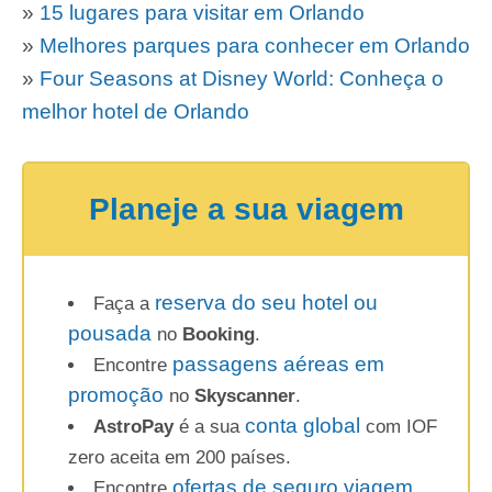
»
15 lugares para visitar em Orlando
»
Melhores parques para conhecer em Orlando
»
Four Seasons at Disney World: Conheça o
melhor hotel de Orlando
Planeje a sua viagem
reserva do seu hotel ou
Faça a
pousada
no
Booking
.
passagens aéreas em
Encontre
promoção
no
Skyscanner
.
conta global
AstroPay
é a sua
com IOF
zero aceita em 200 países.
ofertas de seguro viagem
Encontre