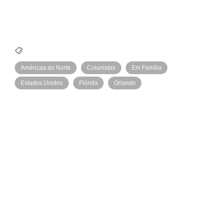
Américaa do Norte
Colunistas
Em Família
Estados Unidos
Flórida
Orlando