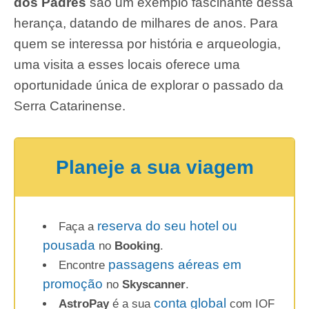
dos Padres
são um exemplo fascinante dessa
herança, datando de milhares de anos. Para
quem se interessa por história e arqueologia,
uma visita a esses locais oferece uma
oportunidade única de explorar o passado da
Serra Catarinense.
Planeje a sua viagem
reserva do seu hotel ou
Faça a
pousada
no
Booking
.
passagens aéreas em
Encontre
promoção
no
Skyscanner
.
conta global
AstroPay
é a sua
com IOF