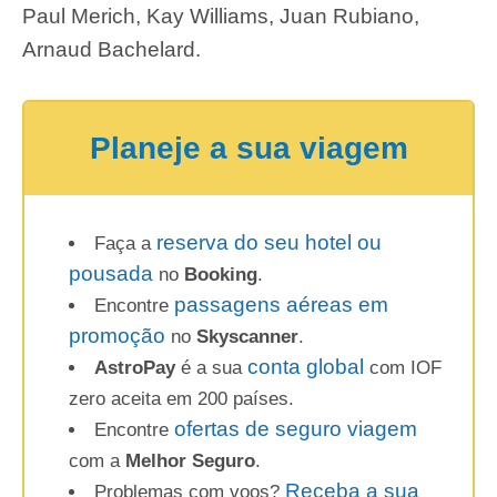
Paul Merich, Kay Williams, Juan Rubiano,
Arnaud Bachelard.
Planeje a sua viagem
reserva do seu hotel ou
Faça a
pousada
no
Booking
.
passagens aéreas em
Encontre
promoção
no
Skyscanner
.
conta global
AstroPay
é a sua
com IOF
zero aceita em 200 países.
ofertas de seguro viagem
Encontre
com a
Melhor Seguro
.
Receba a sua
Problemas com voos?