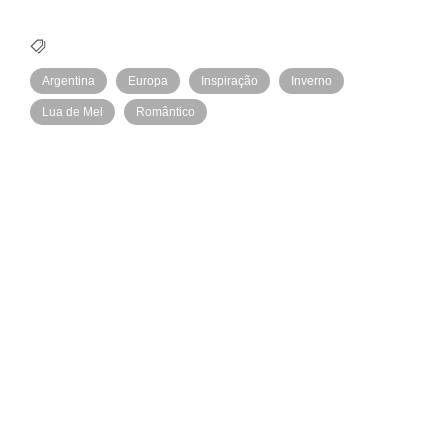
Argentina
Europa
Inspiração
Inverno
Lua de Mel
Romântico