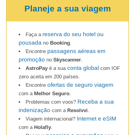
Planeje a sua viagem
reserva do seu hotel ou
Faça a
pousada
no
Booking
.
passagens aéreas em
Encontre
promoção
no
Skyscanner
.
conta global
AstroPay
é a sua
com IOF
zero aceita em 200 países.
ofertas de seguro viagem
Encontre
com a
Melhor Seguro
.
Receba a sua
Problemas com voos?
indenização
com a
Resolvvi
.
Internet e eSIM
Viagem internacional?
com a
Holafly
.