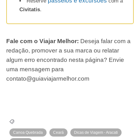
passeios e excursões
Reserve
com a
Civitatis
.
Fale com o Viajar Melhor:
Deseja falar com a
redação, promover a sua marca ou relatar
algum erro encontrado nesta página? Envie
uma mensagem para
contato@guiaviajarmelhor.com
Canoa Quebrada
Ceará
Dicas de Viagem - Aracati