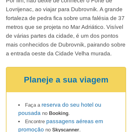
Por fim, não deixe de conhecer o Forte de
Lovrijenac, ao viajar para Dubrovnik. A grande
fortaleza de pedra fica sobre uma falésia de 37
metros que se projeta no Mar Adriático. Visível
de várias partes da cidade, é um dos pontos
mais conhecidos de Dubrovnik, pairando sobre
a entrada oeste da Cidade Velha murada.
Planeje a sua viagem
reserva do seu hotel ou
Faça a
pousada
no
Booking
.
passagens aéreas em
Encontre
promoção
no
Skyscanner
.