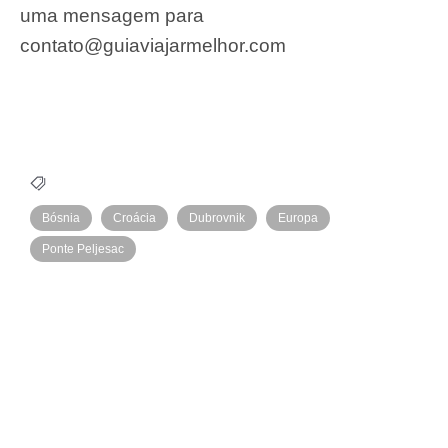
uma mensagem para
contato@guiaviajarmelhor.com
Bósnia
Croácia
Dubrovnik
Europa
Ponte Peljesac