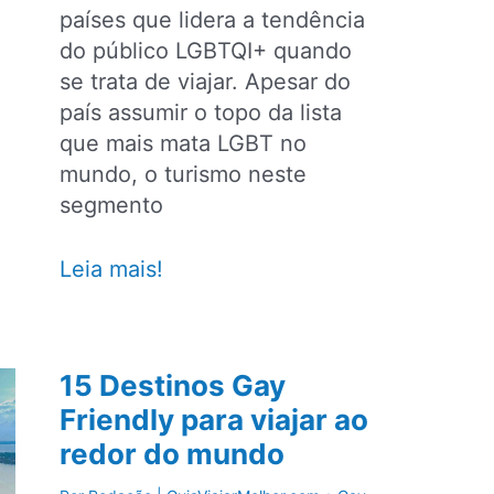
países que lidera a tendência
do público LGBTQI+ quando
se trata de viajar. Apesar do
país assumir o topo da lista
que mais mata LGBT no
mundo, o turismo neste
segmento
Destinos
Leia mais!
gay
friendly
no
15 Destinos Gay
Brasil
Friendly para viajar ao
que
redor do mundo
atraem
um