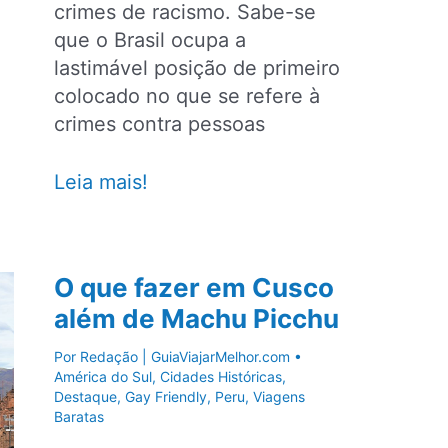
crimes de racismo. Sabe-se
que o Brasil ocupa a
lastimável posição de primeiro
colocado no que se refere à
crimes contra pessoas
5
Leia mais!
países
onde
a
O que fazer em Cusco
LGBTfobia
além de Machu Picchu
é
crime
Por
Redação | GuiaViajarMelhor.com
•
América do Sul
,
Cidades Históricas
,
Destaque
,
Gay Friendly
,
Peru
,
Viagens
Baratas