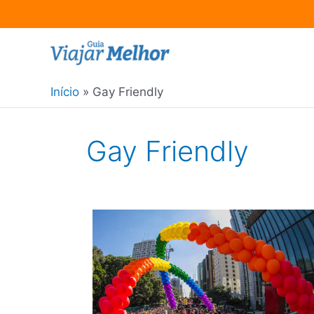
Ir
para
o
Início
Gay Friendly
conteúdo
Gay Friendly