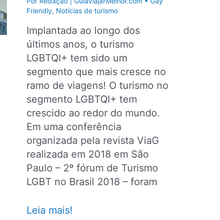
Por
Redação | GuiaViajarMelhor.com
•
Gay
novo
Friendly
,
Notícias de turismo
segmento
Implantada ao longo dos
no
últimos anos, o turismo
turismo
LGBTQI+ tem sido um
segmento que mais cresce no
ramo de viagens! O turismo no
segmento LGBTQI+ tem
crescido ao redor do mundo.
Em uma conferência
organizada pela revista ViaG
realizada em 2018 em São
Paulo – 2º fórum de Turismo
LGBT no Brasil 2018 – foram
15
Leia mais!