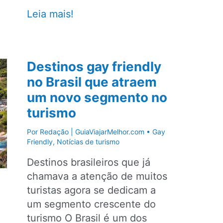
Parada
Leia mais!
do
Orgulho
LGBT
Destinos gay friendly
de
no Brasil que atraem
São
um novo segmento no
Paulo
espera
turismo
receber
Por
Redação | GuiaViajarMelhor.com
•
Gay
mais
Friendly
,
Notícias de turismo
de
Destinos brasileiros que já
3
chamava a atenção de muitos
milhões
turistas agora se dedicam a
de
um segmento crescente do
pessoas
turismo O Brasil é um dos