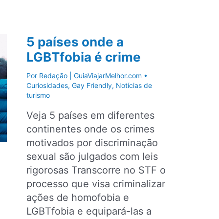
Destinos
Gay
Friendly
5 países onde a
para
LGBTfobia é crime
viajar
ao
Por
Redação | GuiaViajarMelhor.com
•
redor
Curiosidades
,
Gay Friendly
,
Notícias de
turismo
do
mundo
Veja 5 países em diferentes
continentes onde os crimes
motivados por discriminação
sexual são julgados com leis
rigorosas Transcorre no STF o
processo que visa criminalizar
ações de homofobia e
LGBTfobia e equipará-las a