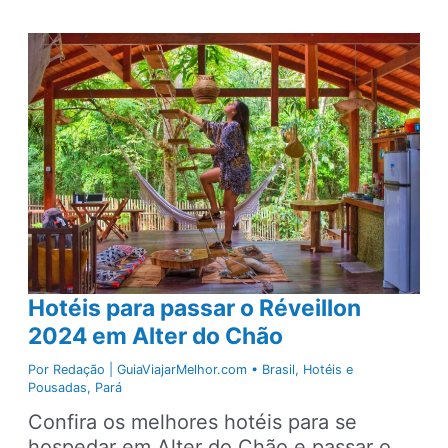
para
visitar
no
Pará
ainda
este
ano
Hotéis para passar o Réveillon
2024 em Alter do Chão
Por
Redação | GuiaViajarMelhor.com
•
Brasil
,
Hotéis e
Pousadas
,
Pará
Confira os melhores hotéis para se
hospedar em Alter do Chão e passar o