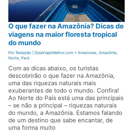
melhores
destinos
da
O que fazer na Amazônia? Dicas de
Amazônia
viagens na maior floresta tropical
do mundo
Por
Redação | GuiaViajarMelhor.com
•
Amazonas
,
Amazônia
,
Norte
,
Pará
Com as dicas abaixo, os turistas
descobrirão o que fazer na Amazônia,
uma das riquezas naturais mais
exuberantes de todo o mundo. Confira!
Ao Norte do País está uma das principais
– se não a principal – riquezas naturais
do mundo, a Amazônia. Estamos falando
de um destino que sabe encantar, de
uma forma muito