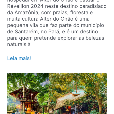
Réveillon 2024 neste destino paradisíaco
da Amazônia, com praias, floresta e
muita cultura Alter do Chão é uma
pequena vila que faz parte do município
de Santarém, no Pará, e é um destino
para quem pretende explorar as belezas
naturais à
Hotéis
Leia mais!
para
passar
o
Réveillon
2024
em
Alter
do