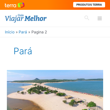
PRODUTOS TERRA
Ir
Pesquisar
para
Mai
o
conteúdo
Início
Pará
Pagina 2
Men
Pará