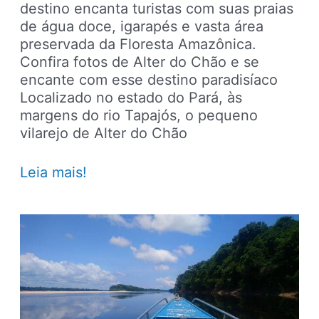
destino encanta turistas com suas praias
de água doce, igarapés e vasta área
preservada da Floresta Amazônica.
Confira fotos de Alter do Chão e se
encante com esse destino paradisíaco
Localizado no estado do Pará, às
margens do rio Tapajós, o pequeno
vilarejo de Alter do Chão
Alter
Leia mais!
do
Chão
–
Veja
fotos
de
um
dos