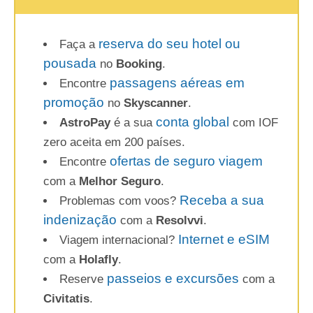
reserva do seu hotel ou
Faça a
pousada
no
Booking
.
passagens aéreas em
Encontre
promoção
no
Skyscanner
.
conta global
AstroPay
é a sua
com IOF
zero aceita em 200 países.
ofertas de seguro viagem
Encontre
com a
Melhor Seguro
.
Receba a sua
Problemas com voos?
indenização
com a
Resolvvi
.
Internet e eSIM
Viagem internacional?
com a
Holafly
.
passeios e excursões
Reserve
com a
Civitatis
.