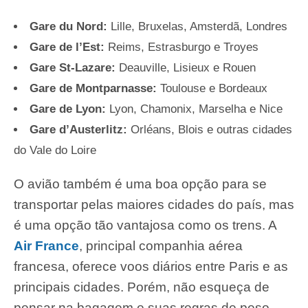
Gare du Nord:
Lille, Bruxelas, Amsterdã, Londres
Gare de l’Est
:
Reims, Estrasburgo e Troyes
Gare St-Lazare
:
Deauville, Lisieux e Rouen
Gare de Montparnasse
:
Toulouse e Bordeaux
Gare de Lyon
:
Lyon, Chamonix, Marselha e Nice
Gare d’Austerlitz
:
Orléans, Blois e outras cidades
do Vale do Loire
O avião também é uma boa opção para se
transportar pelas maiores cidades do país, mas
é uma opção tão vantajosa como os trens. A
Air France
, principal companhia aérea
francesa, oferece voos diários entre Paris e as
principais cidades. Porém, não esqueça de
pensar na bagagem e suas regras de peso,