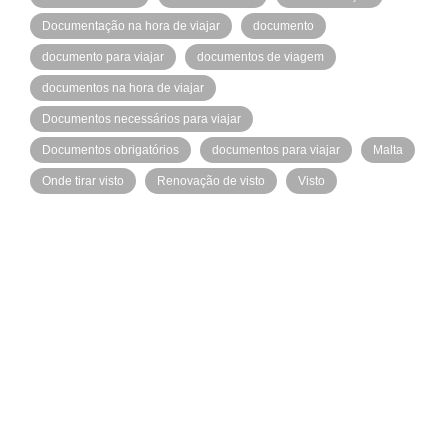
Documentação na hora de viajar
documento
documento para viajar
documentos de viagem
documentos na hora de viajar
Documentos necessários para viajar
Documentos obrigatórios
documentos para viajar
Malta
Onde tirar visto
Renovação de visto
Visto