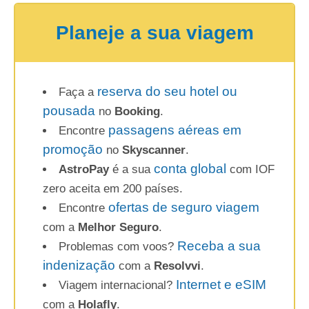
Planeje a sua viagem
reserva do seu hotel ou
Faça a
pousada
no
Booking
.
passagens aéreas em
Encontre
promoção
no
Skyscanner
.
conta global
AstroPay
é a sua
com IOF
zero aceita em 200 países.
ofertas de seguro viagem
Encontre
com a
Melhor Seguro
.
Receba a sua
Problemas com voos?
indenização
com a
Resolvvi
.
Internet e eSIM
Viagem internacional?
com a
Holafly
.