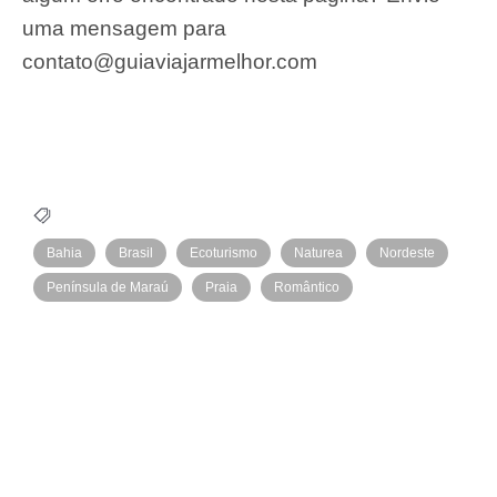
uma mensagem para
contato@guiaviajarmelhor.com
Bahia
Brasil
Ecoturismo
Naturea
Nordeste
Península de Maraú
Praia
Romântico