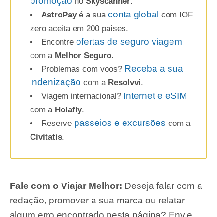
promoção
no
Skyscanner
.
conta global
AstroPay
é a sua
com IOF
zero aceita em 200 países.
ofertas de seguro viagem
Encontre
com a
Melhor Seguro
.
Receba a sua
Problemas com voos?
indenização
com a
Resolvvi
.
Internet e eSIM
Viagem internacional?
com a
Holafly
.
passeios e excursões
Reserve
com a
Civitatis
.
Fale com o Viajar Melhor:
Deseja falar com a
redação, promover a sua marca ou relatar
algum erro encontrado nesta página? Envie