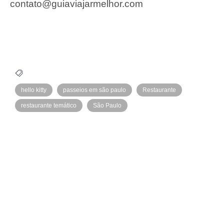
contato@guiaviajarmelhor.com
hello kitty
passeios em são paulo
Restaurante
restaurante temático
São Paulo