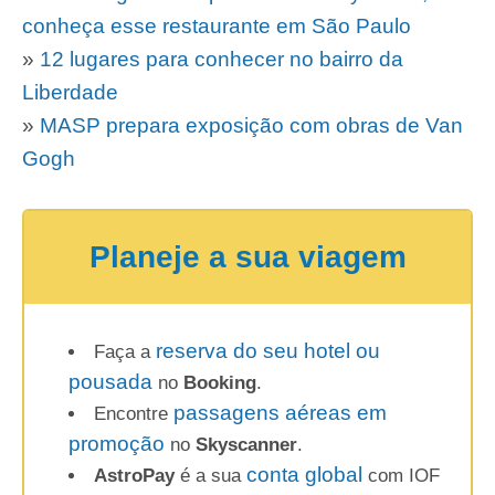
conheça esse restaurante em São Paulo
»
12 lugares para conhecer no bairro da
Liberdade
»
MASP prepara exposição com obras de Van
Gogh
Planeje a sua viagem
reserva do seu hotel ou
Faça a
pousada
no
Booking
.
passagens aéreas em
Encontre
promoção
no
Skyscanner
.
conta global
AstroPay
é a sua
com IOF