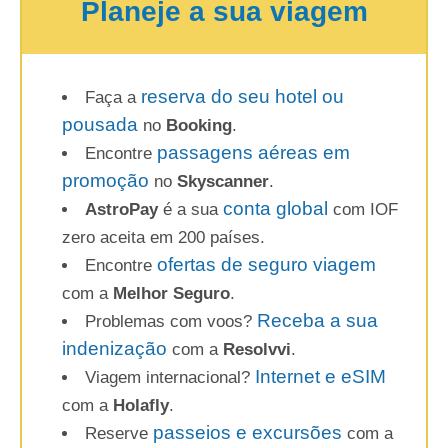
Planeje a sua viagem
reserva do seu hotel ou
Faça a
pousada
no
Booking
.
passagens aéreas em
Encontre
promoção
no
Skyscanner
.
conta global
AstroPay
é a sua
com IOF
zero aceita em 200 países.
ofertas de seguro viagem
Encontre
com a
Melhor Seguro
.
Receba a sua
Problemas com voos?
indenização
com a
Resolvvi
.
Internet e eSIM
Viagem internacional?
com a
Holafly
.
passeios e excursões
Reserve
com a