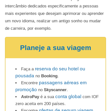
intercâmbio dedicados especificamente a pessoas
mais experientes que desejam aprimorar ou aprender
um novo idioma, realizar um antigo sonho ou mudar
de carreira, por exemplo.
Planeje a sua viagem
reserva do seu hotel ou
Faça a
pousada
no
Booking
.
passagens aéreas em
Encontre
promoção
no
Skyscanner
.
conta global
AstroPay
é a sua
com IOF
zero aceita em 200 países.
ofertas de seguro viagem
Encontre