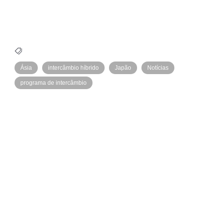
Ásia
intercâmbio híbrido
Japão
Notícias
programa de intercâmbio