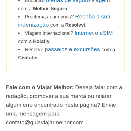
ofertas de seguro viagem
Encontre
com a
Melhor Seguro
.
Receba a sua
Problemas com voos?
indenização
com a
Resolvvi
.
Internet e eSIM
Viagem internacional?
com a
Holafly
.
passeios e excursões
Reserve
com a
Civitatis
.
Fale com o Viajar Melhor:
Deseja falar com a
redação, promover a sua marca ou relatar
algum erro encontrado nesta página? Envie
uma mensagem para
contato@guiaviajarmelhor.com