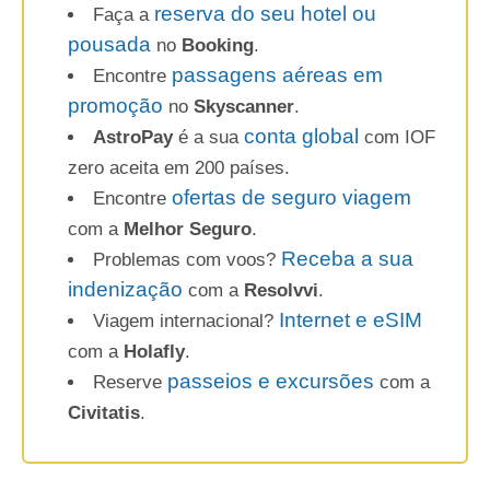
reserva do seu hotel ou
Faça a
pousada
no
Booking
.
passagens aéreas em
Encontre
promoção
no
Skyscanner
.
conta global
AstroPay
é a sua
com IOF
zero aceita em 200 países.
ofertas de seguro viagem
Encontre
com a
Melhor Seguro
.
Receba a sua
Problemas com voos?
indenização
com a
Resolvvi
.
Internet e eSIM
Viagem internacional?
com a
Holafly
.
passeios e excursões
Reserve
com a
Civitatis
.