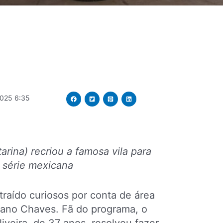
025 6:35
ina) recriou a famosa vila para
 série mexicana
aído curiosos por conta de área
cano Chaves. Fã do programa, o