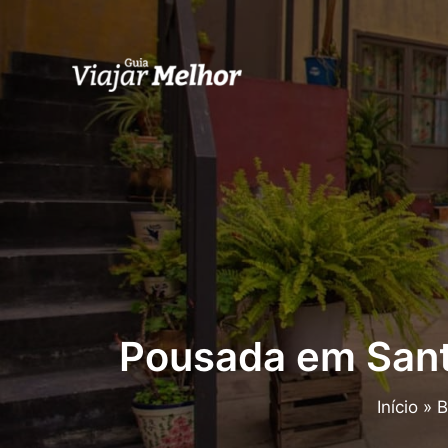
Ir
para
o
conteúdo
Pousada em Santa
Início
B