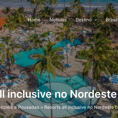
Home
Notícias
Destino
Brasil
ll inclusive no Nordeste 
Hotéis e Pousadas
Resorts all inclusive no Nordeste b