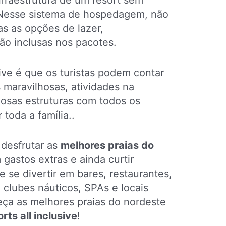
nfraestrutura de um resort sem
 Nesse sistema de hospedagem, não
das as opções de lazer,
tão inclusas nos pacotes.
ive é que os turistas podem contar
 maravilhosas, atividades na
uosas estruturas com todos os
toda a família..
 desfrutar as
melhores praias do
astos extras e ainda curtir
 se divertir em bares, restaurantes,
clubes náuticos, SPAs e locais
ça as melhores praias do nordeste
orts all inclusive
!