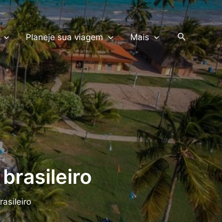
PRODUTOS TERRA
Pesquisar
Planeje sua viagem
Mais
brasileiro
rasileiro