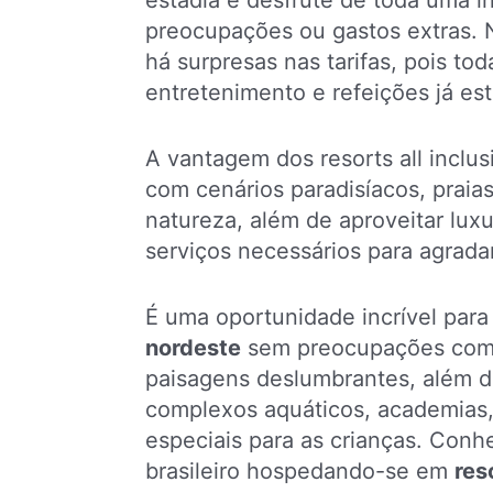
estadia e desfrute de toda uma i
preocupações ou gastos extras.
há surpresas nas tarifas, pois to
entretenimento e refeições já es
A vantagem dos resorts all inclus
com cenários paradisíacos, praias
natureza, além de aproveitar lux
serviços necessários para agradar 
É uma oportunidade incrível para
nordeste
sem preocupações com g
paisagens deslumbrantes, além de
complexos aquáticos, academias, 
especiais para as crianças.
Conhe
brasileiro hospedando-se em
res