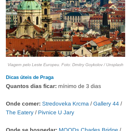
Viagem pelo Leste Europeu. Foto: Dmitry Goykolov / Unsplash
Dicas úteis de Praga
Quantos dias ficar:
mínimo de 3 dias
Onde comer:
Stredoveka Krcma
/
Gallery 44
/
The Eatery
/
Pivnice U Jary
Onde se hospedar:
MOODs Charles Bridge
/