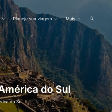
PRODUTOS TERRA
Pesquisar
Planeje sua viagem
Mais
 América do Sul
rica do Sul