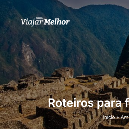
Ir
para
o
conteúdo
Roteiros para 
Início
Amé