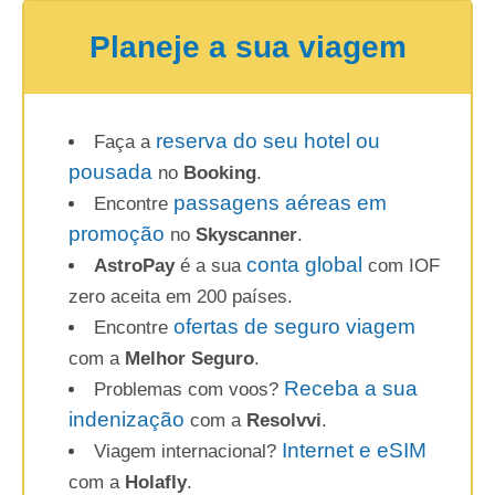
Planeje a sua viagem
reserva do seu hotel ou
Faça a
pousada
no
Booking
.
passagens aéreas em
Encontre
promoção
no
Skyscanner
.
conta global
AstroPay
é a sua
com IOF
zero aceita em 200 países.
ofertas de seguro viagem
Encontre
com a
Melhor Seguro
.
Receba a sua
Problemas com voos?
indenização
com a
Resolvvi
.
Internet e eSIM
Viagem internacional?
com a
Holafly
.