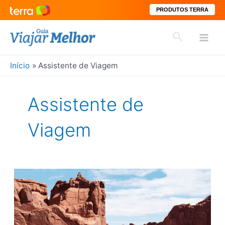
PRODUTOS TERRA
Ir
Pesquisar
para
Mai
o
conteúdo
Início
Assistente de Viagem
Men
Assistente de
Viagem