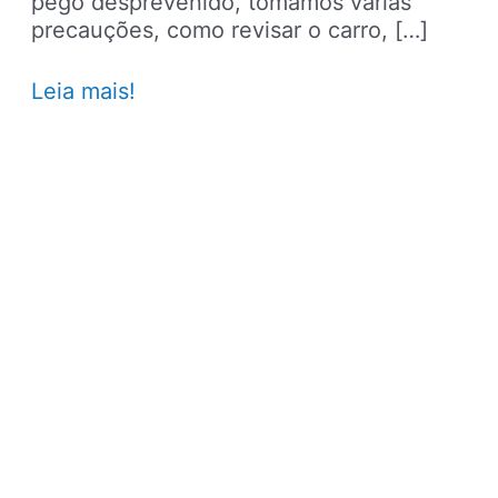
pego desprevenido, tomamos várias
precauções, como revisar o carro, […]
Vai
Leia mais!
viajar?
Não
esqueça
do
seguro
viagem