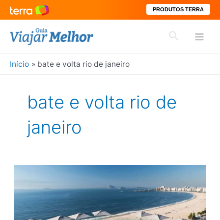
PRODUTOS TERRA
Ir
Pesquisar
para
Mai
o
conteúdo
Início
bate e volta rio de janeiro
Men
bate e volta rio de
janeiro