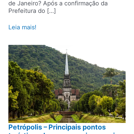
de Janeiro? Após a confirmação da
Prefeitura do […]
Lady
Leia mais!
Gaga
no
Rio:
14
hotéis
para
ir
no
show
em
segurança
Petrópolis – Principais pontos