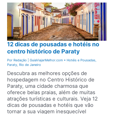
Principais
pontos
turísticos,
lugares
para
ir,
passeios
12 dicas de pousadas e hotéis no
e
dicas
centro histórico de Paraty
Por
Redação | GuiaViajarMelhor.com
•
Hotéis e Pousadas
,
Paraty
,
Rio de Janeiro
Descubra as melhores opções de
hospedagem no Centro Histórico de
Paraty, uma cidade charmosa que
oferece belas praias, além de muitas
atrações turísticas e culturais. Veja 12
dicas de pousadas e hotéis que vão
tornar a sua viagem inesquecível