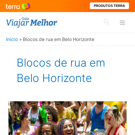
PRODUTOS TERRA
Ir
Pesquisar
para
Mai
o
conteúdo
Início
Blocos de rua em Belo Horizonte
Men
Blocos de rua em
Belo Horizonte