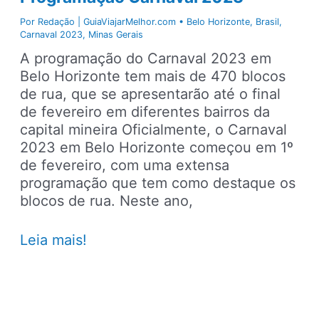
Por
Redação | GuiaViajarMelhor.com
•
Belo Horizonte
,
Brasil
,
Carnaval 2023
,
Minas Gerais
A programação do Carnaval 2023 em
Belo Horizonte tem mais de 470 blocos
de rua, que se apresentarão até o final
de fevereiro em diferentes bairros da
capital mineira Oficialmente, o Carnaval
2023 em Belo Horizonte começou em 1º
de fevereiro, com uma extensa
programação que tem como destaque os
blocos de rua. Neste ano,
Blocos
Leia mais!
de
rua
Belo
Horizonte