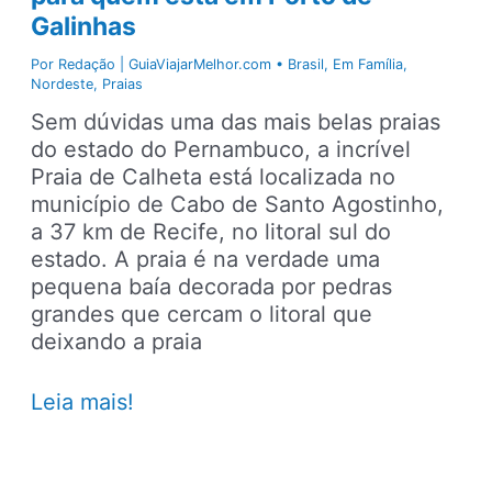
Galinhas
Por
Redação | GuiaViajarMelhor.com
•
Brasil
,
Em Família
,
Nordeste
,
Praias
Sem dúvidas uma das mais belas praias
do estado do Pernambuco, a incrível
Praia de Calheta está localizada no
município de Cabo de Santo Agostinho,
a 37 km de Recife, no litoral sul do
estado. A praia é na verdade uma
pequena baía decorada por pedras
grandes que cercam o litoral que
deixando a praia
Praia
Leia mais!
de
Calhetas,
uma