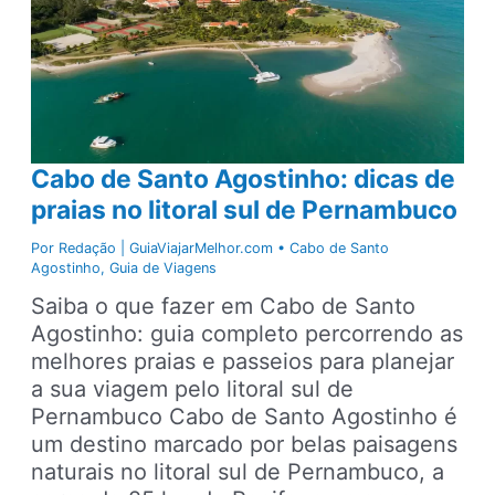
Cabo de Santo Agostinho: dicas de
praias no litoral sul de Pernambuco
Por
Redação | GuiaViajarMelhor.com
•
Cabo de Santo
Agostinho
,
Guia de Viagens
Saiba o que fazer em Cabo de Santo
Agostinho: guia completo percorrendo as
melhores praias e passeios para planejar
a sua viagem pelo litoral sul de
Pernambuco Cabo de Santo Agostinho é
um destino marcado por belas paisagens
naturais no litoral sul de Pernambuco, a