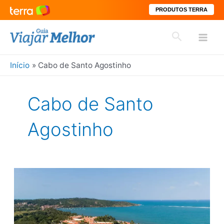
PRODUTOS TERRA
Ir
Pesquisar
para
Mai
o
conteúdo
Início
Cabo de Santo Agostinho
Men
Cabo de Santo
Agostinho