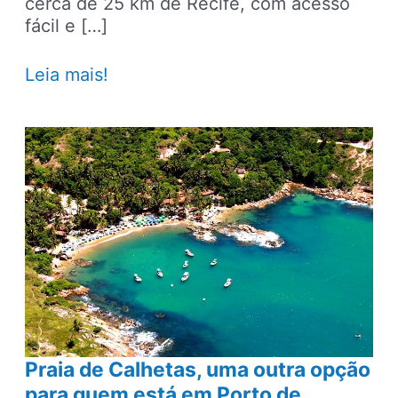
cerca de 25 km de Recife, com acesso
fácil e […]
Cabo
Leia mais!
de
Santo
Agostinho:
dicas
de
praias
no
litoral
sul
de
Pernambuco
Praia de Calhetas, uma outra opção
para quem está em Porto de