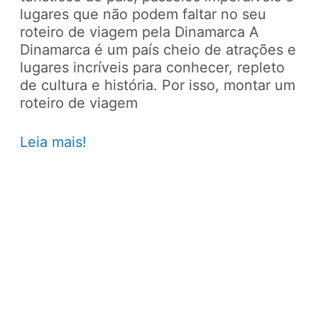
lugares que não podem faltar no seu
roteiro de viagem pela Dinamarca A
Dinamarca é um país cheio de atrações e
lugares incríveis para conhecer, repleto
de cultura e história. Por isso, montar um
roteiro de viagem
Dinamarca
Leia mais!
–
Principais
pontos
turísticos,
lugares
para
ir,
passeios
e