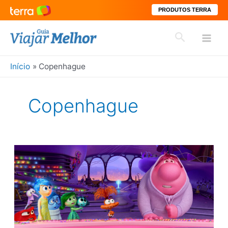
PRODUTOS TERRA
Ir
Pesquisar
para
Mai
o
conteúdo
Início
Copenhague
Men
Copenhague