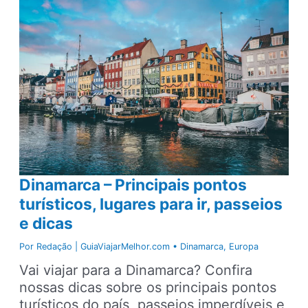
roteiro
de
viagem
criado
pelas
emoções
Dinamarca – Principais pontos
turísticos, lugares para ir, passeios
e dicas
Por
Redação | GuiaViajarMelhor.com
•
Dinamarca
,
Europa
Vai viajar para a Dinamarca? Confira
nossas dicas sobre os principais pontos
turísticos do país, passeios imperdíveis e