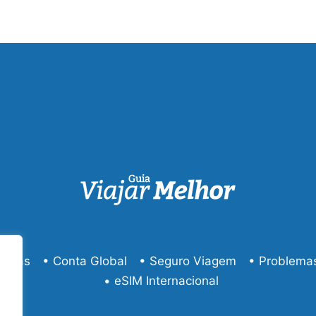
América
do
Sul
éreas
• Conta Global
• Seguro Viagem
• Problema
• eSIM Internacional