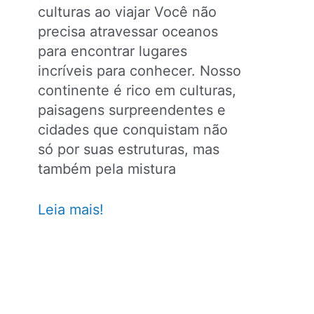
culturas ao viajar Você não
precisa atravessar oceanos
para encontrar lugares
incríveis para conhecer. Nosso
continente é rico em culturas,
paisagens surpreendentes e
cidades que conquistam não
só por suas estruturas, mas
também pela mistura
TOP
Leia mais!
27
dos
melhores
destinos
da