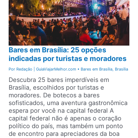
Bares em Brasília: 25 opções
indicadas por turistas e moradores
Por
Redação | GuiaViajarMelhor.com
•
Bares em Brasília
,
Brasília
Descubra 25 bares imperdíveis em
Brasília, escolhidos por turistas e
moradores. De botecos a bares
sofisticados, uma aventura gastronômica
espera por você na capital federal A
capital federal não é apenas o coração
político do país, mas também um ponto
de encontro para apreciadores da boa