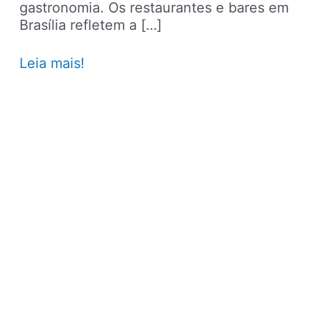
gastronomia. Os restaurantes e bares em
Brasília refletem a […]
Bares
Leia mais!
em
Brasília:
25
opções
indicadas
por
turistas
e
moradores