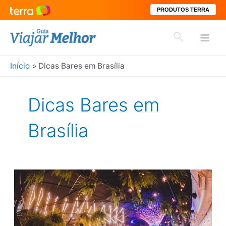
PRODUTOS TERRA
Ir
Pesquisar
para
Mai
o
conteúdo
Início
Dicas Bares em Brasília
Men
Dicas Bares em
Brasília