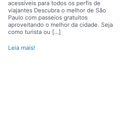
acessíveis para todos os perfis de
viajantes Descubra o melhor de São
Paulo com passeios gratuitos
aproveitando o melhor da cidade. Seja
como turista ou […]
O
Leia mais!
que
fazer
São
Paulo
hoje:
70
dicas
de
passeios
gratuitos