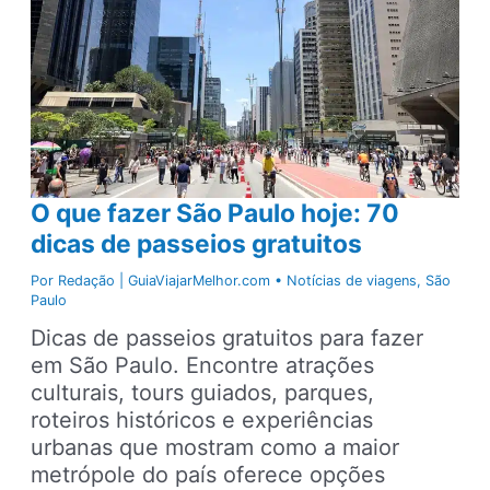
O que fazer São Paulo hoje: 70
dicas de passeios gratuitos
Por
Redação | GuiaViajarMelhor.com
•
Notícias de viagens
,
São
Paulo
Dicas de passeios gratuitos para fazer
em São Paulo. Encontre atrações
culturais, tours guiados, parques,
roteiros históricos e experiências
urbanas que mostram como a maior
metrópole do país oferece opções