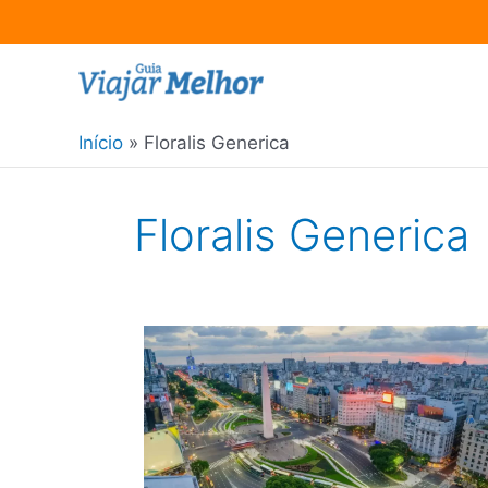
Ir
para
o
Início
Floralis Generica
conteúdo
Floralis Generica